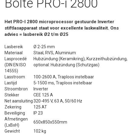
Bolte PRO-i 2800
Het PRO-I 2800 microprocessor gestuurde Inverter
stiftlasapparaat staat voor excellente laskwaliteit. Ons
advies = lasbereik Ø2 t/m Ø25
Lasbereik
Ø 2-25 mm
Materiaal
Staal, RVS, Aluminium
Lasprocedé
Hubzündung (Keramikring), Kurzzeithubzündung,
(DIN EN ISO
optional: Hubzündung (Schutzgas)
14555)
Lasstroom
100-2600 A, Traploos instelbaar
Lastijd
5-1500 ms, Traploos instelbaar
Stroombron
Inverter
Stekker
CEE 125 A
Net aansluiting
320-495 V, 63 A, 50/60 Hz
Zekering
125 AT
Beveiliging
IP 23
Afmetingen
650x850x550mm
(LxBxH)
Gewicht
102 kg