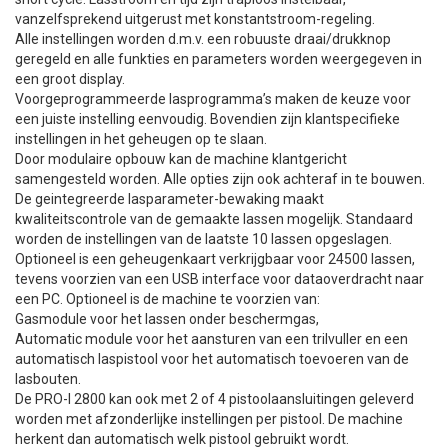
vanzelfsprekend uitgerust met konstantstroom-regeling.
Alle instellingen worden d.m.v. een robuuste draai/drukknop
geregeld en alle funkties en parameters worden weergegeven in
een groot display.
Voorgeprogrammeerde lasprogramma’s maken de keuze voor
een juiste instelling eenvoudig. Bovendien zijn klantspecifieke
instellingen in het geheugen op te slaan.
Door modulaire opbouw kan de machine klantgericht
samengesteld worden. Alle opties zijn ook achteraf in te bouwen.
De geintegreerde lasparameter-bewaking maakt
kwaliteitscontrole van de gemaakte lassen mogelijk. Standaard
worden de instellingen van de laatste 10 lassen opgeslagen.
Optioneel is een geheugenkaart verkrijgbaar voor 24500 lassen,
tevens voorzien van een USB interface voor dataoverdracht naar
een PC. Optioneel is de machine te voorzien van:
Gasmodule voor het lassen onder beschermgas,
Automatic module voor het aansturen van een trilvuller en een
automatisch laspistool voor het automatisch toevoeren van de
lasbouten.
De PRO-I 2800 kan ook met 2 of 4 pistoolaansluitingen geleverd
worden met afzonderlijke instellingen per pistool. De machine
herkent dan automatisch welk pistool gebruikt wordt.