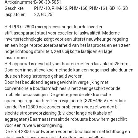
Artikelnummer
B-90-30-5051
Geschikte
PHM-10, PHM-12, PHM-160, PHM-161, GD 16, GD
laspistolen
22, GD 25
Het PRO-I 2800 microprocessor gestuurde Inverter
stiftlasapparaat staat voor excellente laskwaliteit. Moderne
invertertechnologie zorgt voor een uiterst nauwkeurige regeling
en een hoge reproduceerbaarheid van het lasproces en een zeer
hoge lichtboog stabiliteit, zelfs bij korte lastijden en lage
lasstromen.
Het apparaat is geschikt voor bouten met een lasvlak tot 25 mm.
Door een innovatieve koelmethode kan een hoge inschakelduur en
dus een hoog lastempo gehaald worden.
Door het beduidend lagere gewicht in vergelijking met
conventionele boutlasmachines is het zeer geschikt voor de
mobiele toepassingen. De geïntegreerde elektronische
spanningsregelaar heeft een wijd bereik (320–495 V). Hierdoor
kan de Pro I 2800 ook zonder problemen ingezet worden bij
slechte stroomvoorziening (b.v. door lange netkabels of
aggregaten) Daarnaast maakt de robuuste bouw hem geschikt
voor een ruwe werkomgeving.
De Pro-I 2800 is ontworpen voor het boutlassen met lichtboog en
short cycle. Lasstroom en tijd zijn traploos instelbaar,