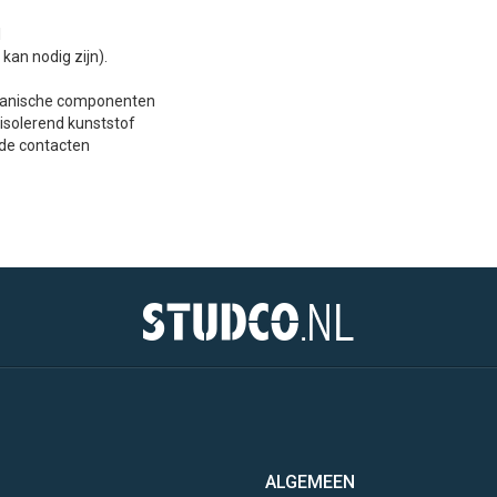
l
kan nodig zijn).
hanische componenten
isolerend kunststof
de contacten
ALGEMEEN