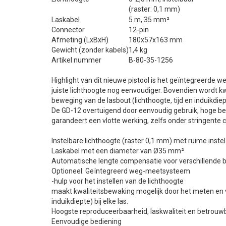
(raster: 0,1 mm)
Laskabel
5 m, 35 mm²
Connector
12-pin
Afmeting (LxBxH)
180x57x163 mm
Gewicht (zonder kabels)
1,4 kg
Artikel nummer
B-80-35-1256
Highlight van dit nieuwe pistool is het geïntegreerde 
juiste lichthoogte nog eenvoudiger. Bovendien wordt k
beweging van de lasbout (lichthoogte, tijd en induikdiep
De GD-12 overtuigend door eenvoudig gebruik, hoge b
garandeert een vlotte werking, zelfs onder stringente c
Instelbare lichthoogte (raster 0,1 mm) met ruime inste
Laskabel met een diameter van Ø35 mm²
Automatische lengte compensatie voor verschillende b
Optioneel: Geïntegreerd weg-meetsysteem
-hulp voor het instellen van de lichthoogte
maakt kwaliteitsbewaking mogelijk door het meten en v
induikdiepte) bij elke las.
Hoogste reproduceerbaarheid, laskwaliteit en betrouw
Eenvoudige bediening