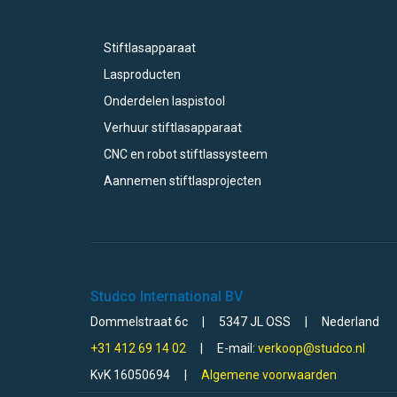
Stiftlasapparaat
Lasproducten
Onderdelen laspistool
Verhuur stiftlasapparaat
CNC en robot stiftlassysteem
Aannemen stiftlasprojecten
Studco International BV
Dommelstraat 6c
|
5347 JL OSS
|
Nederland
+31 412 69 14 02
|
E-mail:
verkoop@studco.nl
KvK 16050694
|
Algemene voorwaarden