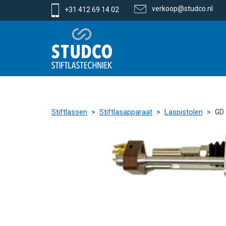
verkoop@studco.nl
+31 412 69 14 02
Stiftlassen
Stiftlasapparaat
Laspistolen
GD 