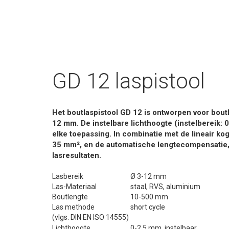
GD 12 laspistool
Het boutlaspistool GD 12 is ontworpen voor bout
12 mm. De instelbare lichthoogte (instelbereik: 
elke toepassing. In combinatie met de lineair ko
35 mm², en de automatische lengtecompensatie, 
lasresultaten.
Lasbereik
Ø 3-12 mm
Las-Materiaal
staal, RVS, aluminium
Boutlengte
10-500 mm
Las methode
short cycle
(vlgs. DIN EN ISO 14555)
Lichthoogte
0-2,5 mm, instelbaar