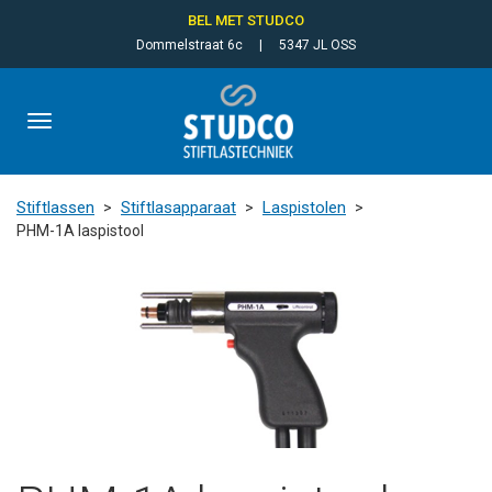
BEL MET STUDCO
Dommelstraat 6c
|
5347 JL OSS
Toggle
navigation
Stiftlassen
Stiftlasapparaat
Laspistolen
PHM-1A laspistool