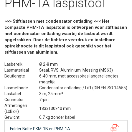
PHM-1A laspistool
>>> Stiftlassen met condensator ontlading <<< Het
compacte PHM-1A laspistool is ontworpen voor stiftlassen
met condensator ontlading waarbij de lasbout wordt
opgetrokken. Door de lichtere veerdruk en instelbare
optrekhoogte is dit laspistool ook geschikt voor het
stiftlassen van aluminium.
Lasbereik
Ø 2-8 mm
Lasmateriaal
Staal, RVS, Aluminium, Messing (MS63)
Boutlengte
6-40 mm, met accessoires langere lengtes
mogelijk
Lasmethode
Condensator ontlading / Lift (DIN EN ISO 14555)
Laskabel
3 m, 25 mm²
Connector
7-pin
Afmetingen
183x130x40 mm
(LxBxH)
Gewicht
0,7 kg zonder kabel
Folder Bolte PKM-1B en PHM-1A