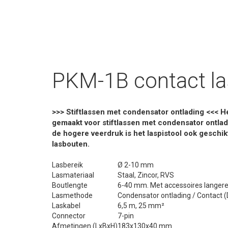
PKM-1B contact la
>>> Stiftlassen met condensator ontlading <<< H
gemaakt voor stiftlassen met condensator ontladin
de hogere veerdruk is het laspistool ook geschik
lasbouten.
Lasbereik
Ø 2-10 mm
Lasmateriaal
Staal, Zincor, RVS
Boutlengte
6-40 mm. Met accessoires langere
Lasmethode
Condensator ontlading / Contact (
Laskabel
6,5 m, 25 mm²
Connector
7-pin
Afmetingen (LxBxH)
183x130x40 mm