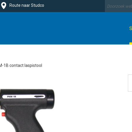
Route naar Studco
-1B contact laspistool