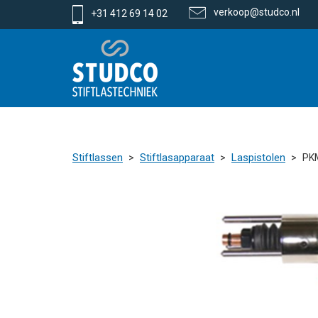
verkoop@studco.nl
+31 412 69 14 02
Stiftlassen
Stiftlasapparaat
Laspistolen
PKM