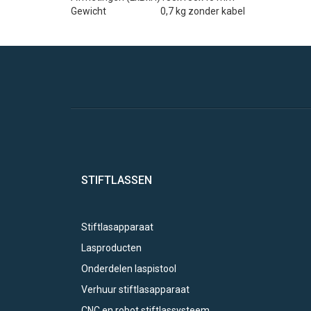
Gewicht
0,7 kg zonder kabel
STIFTLASSEN
Stiftlasapparaat
Lasproducten
Onderdelen laspistool
Verhuur stiftlasapparaat
CNC en robot stiftlassysteem